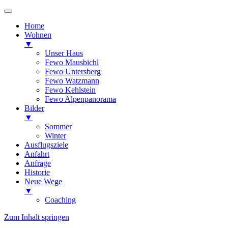
Home
Wohnen
▼
Unser Haus
Fewo Mausbichl
Fewo Untersberg
Fewo Watzmann
Fewo Kehlstein
Fewo Alpenpanorama
Bilder
▼
Sommer
Winter
Ausflugsziele
Anfahrt
Anfrage
Historie
Neue Wege
▼
Coaching
Zum Inhalt springen