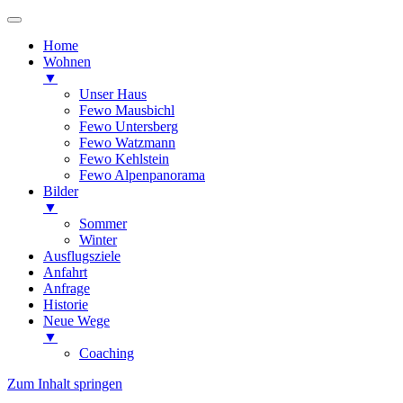
Home
Wohnen
▼
Unser Haus
Fewo Mausbichl
Fewo Untersberg
Fewo Watzmann
Fewo Kehlstein
Fewo Alpenpanorama
Bilder
▼
Sommer
Winter
Ausflugsziele
Anfahrt
Anfrage
Historie
Neue Wege
▼
Coaching
Zum Inhalt springen